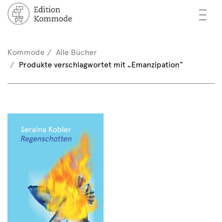
—
—
—
cher
n / Registrieren
Kommode
Alle Bücher
nkorb (0)
Produkte verschlagwortet mit „Emanzipation“
tor*innen
EN
rschau
ents
mmode