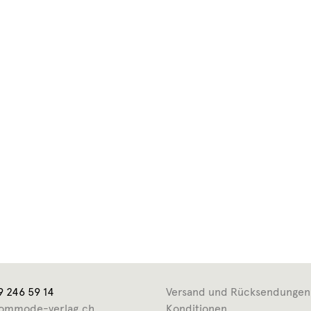
9 246 59 14
Versand und Rücksendungen
ommode-verlag.ch
Konditionen