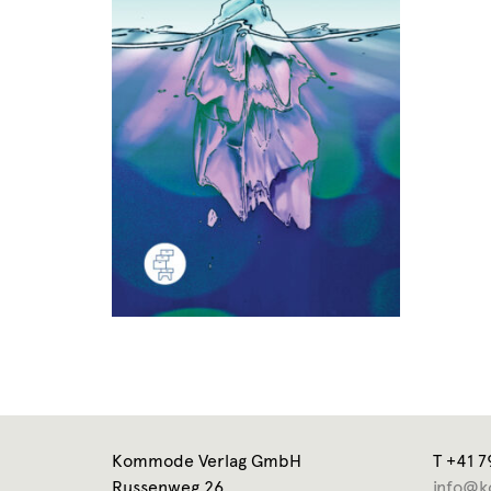
Kommode Verlag GmbH
T +41 7
Russenweg 26
info@k