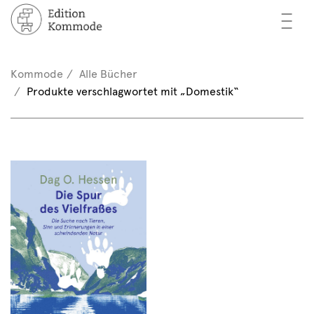
—
—
—
cher
n / Registrieren
Kommode
Alle Bücher
nkorb (0)
Produkte verschlagwortet mit „Domestik“
tor*innen
EN
rschau
ents
mmode