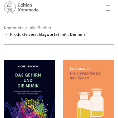
—
—
—
cher
n / Registrieren
Kommode
Alle Bücher
nkorb (0)
Produkte verschlagwortet mit „Demenz“
tor*innen
EN
rschau
ents
mmode