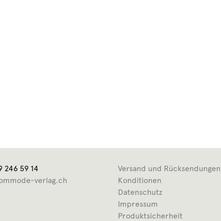
9 246 59 14
Versand und Rücksendungen
ommode-verlag.ch
Konditionen
Datenschutz
Impressum
Produktsicherheit