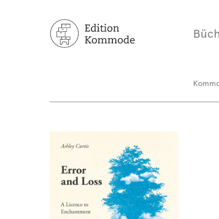
Büch
Komm