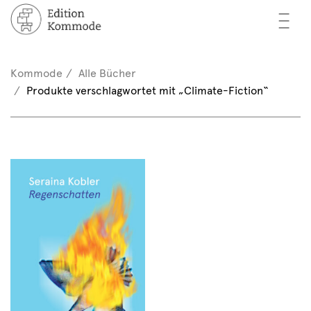
—
—
—
cher
n / Registrieren
Kommode
Alle Bücher
nkorb (0)
Produkte verschlagwortet mit „Climate-Fiction“
tor*innen
EN
rschau
ents
mmode