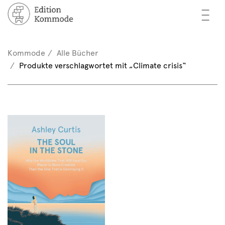
—
—
—
cher
n / Registrieren
Kommode
Alle Bücher
nkorb (0)
Produkte verschlagwortet mit „Climate crisis“
tor*innen
EN
rschau
ents
mmode