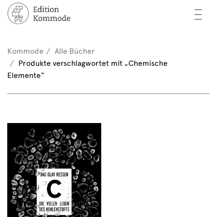
—
—
—
cher
n / Registrieren
Kommode
Alle Bücher
nkorb (0)
Produkte verschlagwortet mit „Chemische
tor*innen
EN
Elemente“
rschau
ents
mmode