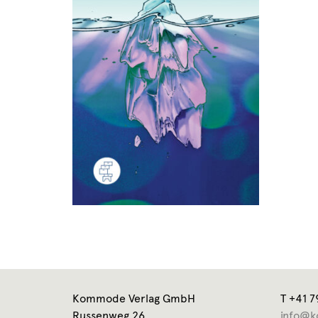
Kommode Verlag GmbH
T +41 7
Russenweg 26
info@k