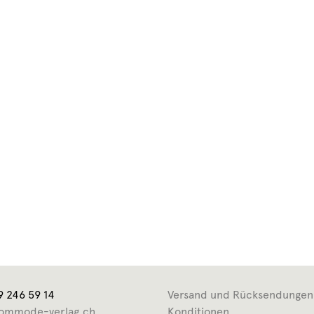
9 246 59 14
Versand und Rücksendungen
ommode-verlag.ch
Konditionen