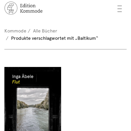
—
—
—
cher
n / Registrieren
Kommode
Alle Bücher
nkorb (0)
Produkte verschlagwortet mit „Baltikum“
tor*innen
EN
rschau
ents
mmode