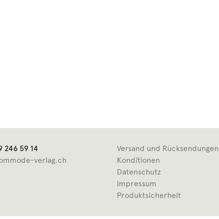
9 246 59 14
Versand und Rücksendungen
ommode-verlag.ch
Konditionen
Datenschutz
Impressum
Produktsicherheit