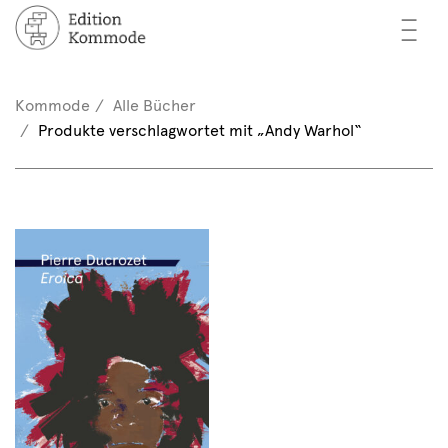
—
—
—
cher
n / Registrieren
Kommode
Alle Bücher
nkorb (0)
Produkte verschlagwortet mit „Andy Warhol“
tor*innen
EN
rschau
ents
mmode