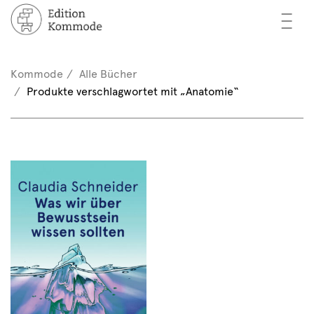
—
—
—
cher
n / Registrieren
Kommode
Alle Bücher
nkorb (0)
Produkte verschlagwortet mit „Anatomie“
tor*innen
EN
rschau
ents
mmode