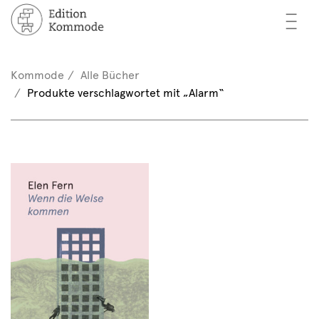
—
—
—
cher
n / Registrieren
Kommode
Alle Bücher
nkorb (0)
Produkte verschlagwortet mit „Alarm“
tor*innen
EN
rschau
ents
mmode