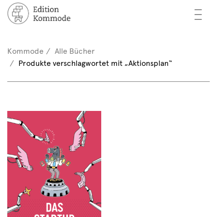
—
—
—
cher
n / Registrieren
Kommode
Alle Bücher
nkorb (0)
Produkte verschlagwortet mit „Aktionsplan“
tor*innen
EN
rschau
ents
mmode