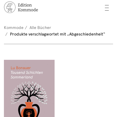
—
—
—
cher
n / Registrieren
Kommode
Alle Bücher
nkorb (0)
Produkte verschlagwortet mit „Abgeschiedenheit“
tor*innen
EN
rschau
ents
mmode