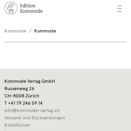
—
—
—
cher
n / Registrieren
Kommode
Kommode
nkorb (0)
tor*innen
EN
rschau
ents
Kommode Verlag GmbH
mmode
Russenweg 26
CH-8008 Zürich
T +41 79 246 59 14
info@kommode-verlag.ch
Versand und Rücksendungen
Konditionen