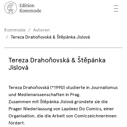
—
—
—
cher
n / Registrieren
Kommode
Autoren
nkorb (0)
Tereza Drahoňovská & Štěpánka Jislová
tor*innen
EN
rschau
Tereza Drahoňovská & Štěpánka
Jislová
ents
mmode
Tereza Drahoňovská (*1990) studierte in Journalismus
und Medienwissenschaften in Prag.
Zusammen mit Štěpánka Jislová gründete sie die
Prager Niederlassung von Laydeez Do Comics, einer
Organisation, die die Arbeit von Comiczeichnerinnen
fördert.