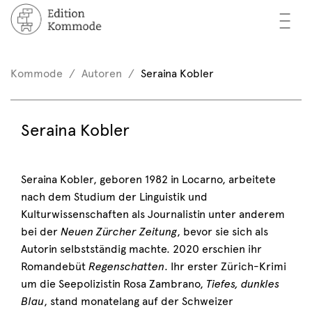
—
—
—
cher
n / Registrieren
Kommode
Autoren
Seraina Kobler
nkorb (0)
tor*innen
EN
Seraina Kobler
rschau
ents
Seraina Kobler, geboren 1982 in Locarno, arbeitete
nach dem Studium der Linguistik und
mmode
Kulturwissenschaften als Journalistin unter anderem
bei der
Neuen Zürcher Zeitung
, bevor sie sich als
Autorin selbstständig machte. 2020 erschien ihr
Romandebüt
Regenschatten
. Ihr erster Zürich-Krimi
um die Seepolizistin Rosa Zambrano,
Tiefes, dunkles
Blau
, stand monatelang auf der Schweizer