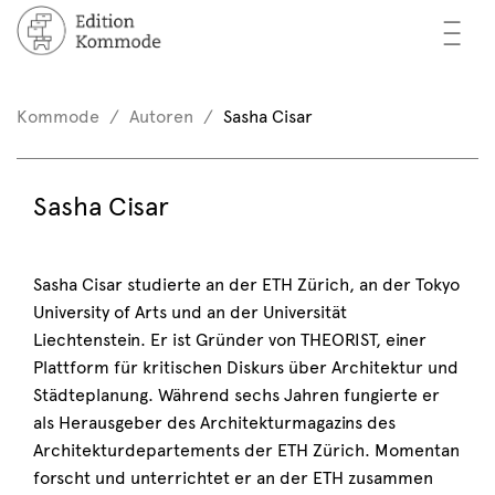
—
—
—
cher
n / Registrieren
Kommode
Autoren
Sasha Cisar
nkorb (0)
tor*innen
EN
Sasha Cisar
rschau
ents
Sasha Cisar studierte an der ETH Zürich, an der Tokyo
University of Arts und an der Universität
mmode
Liechtenstein. Er ist Gründer von THEORIST, einer
Plattform für kritischen Diskurs über Architektur und
Städteplanung. Während sechs Jahren fungierte er
als Herausgeber des Architekturmagazins des
Architekturdepartements der ETH Zürich. Momentan
forscht und unterrichtet er an der ETH zusammen