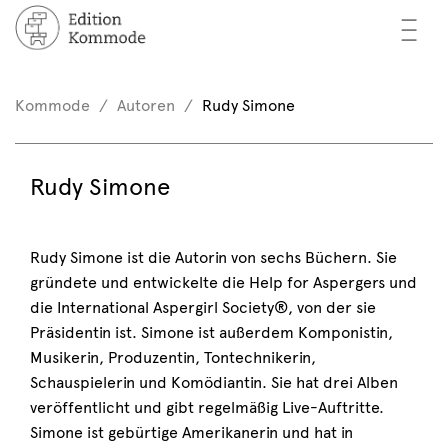
—
—
—
cher
n / Registrieren
Kommode
Autoren
Rudy Simone
nkorb (0)
tor*innen
EN
Rudy Simone
rschau
ents
Rudy Simone ist die Autorin von sechs Büchern. Sie
gründete und entwickelte die Help for Aspergers und
mmode
die International Aspergirl Society®, von der sie
Präsidentin ist. Simone ist außerdem Komponistin,
Musikerin, Produzentin, Tontechnikerin,
Schauspielerin und Komödiantin. Sie hat drei Alben
veröffentlicht und gibt regelmäßig Live-Auftritte.
Simone ist gebürtige Amerikanerin und hat in