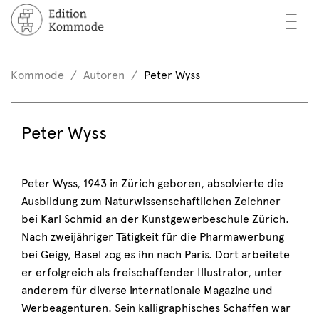
—
—
—
cher
n / Registrieren
Kommode
Autoren
Peter Wyss
nkorb (0)
tor*innen
EN
Peter Wyss
rschau
ents
Peter Wyss, 1943 in Zürich geboren, absolvierte die
Ausbildung zum Naturwissenschaftlichen Zeichner
mmode
bei Karl Schmid an der Kunstgewerbeschule Zürich.
Nach zweijähriger Tätigkeit für die Pharmawerbung
bei Geigy, Basel zog es ihn nach Paris. Dort arbeitete
er erfolgreich als freischaffender Illustrator, unter
anderem für diverse internationale Magazine und
Werbeagenturen. Sein kalligraphisches Schaffen war