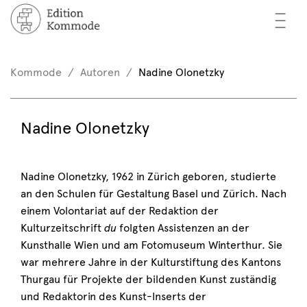
—
—
—
cher
n / Registrieren
Kommode
Autoren
Nadine Olonetzky
nkorb (0)
tor*innen
EN
Nadine Olonetzky
rschau
ents
Nadine Olonetzky, 1962 in Zürich geboren, studierte
an den Schulen für Gestaltung Basel und Zürich. Nach
mmode
einem Volontariat auf der Redaktion der
Kulturzeitschrift
du
folgten Assistenzen an der
Kunsthalle Wien und am Fotomuseum Winterthur. Sie
war mehrere Jahre in der Kulturstiftung des Kantons
Thurgau für Projekte der bildenden Kunst zuständig
und Redaktorin des Kunst-Inserts der