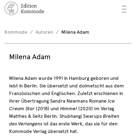
—
—
—
cher
n / Registrieren
Kommode
Autoren
Milena Adam
nkorb (0)
tor*innen
EN
Milena Adam
rschau
ents
Milena Adam wurde 1991 in Hamburg geboren und
lebt in Berlin. Sie übersetzt und dolmetscht aus dem
mmode
Französischen und Englischen. Zuletzt erschienen in
ihrer Übertragung Sandra Newmans Romane
Ice
Cream Star
(2018) und
Himmel
(2020) im Verlag
Matthes & Seitz Berlin. Shubhangi Swarups
Breiten
des Verlangens
ist das erste Werk, das sie für den
Kommode Verlag übersetzt hat.