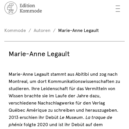
—
—
—
cher
n / Registrieren
Kommode
Autoren
Marie-Anne Legault
nkorb (0)
tor*innen
EN
Marie-Anne Legault
rschau
ents
Marie-Anne Legault stammt aus Abitibi und zog nach
Montreal, um dort Kommunikationswissenschaften zu
mmode
studieren. Ihre Leidenschaft für das Vermitteln von
Wissen brachte sie im Laufe der Jahre dazu,
verschiedene Nachschlagwerke für den Verlag
Québec Amérique zu schreiben und herauszugeben.
2013 erschien ihr Debüt
Le Museum
.
La traque de
phénix
folgte 2020 und ist ihr Debüt auf dem