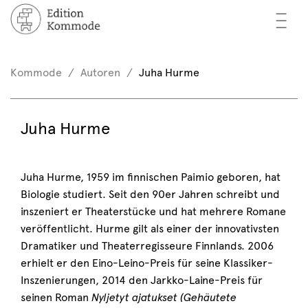
—
—
—
cher
n / Registrieren
Kommode
Autoren
Juha Hurme
nkorb (0)
tor*innen
EN
Juha Hurme
rschau
ents
Juha Hurme, 1959 im finnischen Paimio geboren, hat
Biologie studiert. Seit den 90er Jahren schreibt und
mmode
inszeniert er Theaterstücke und hat mehrere Romane
veröffentlicht. Hurme gilt als einer der innovativsten
Dramatiker und Theaterregisseure Finnlands. 2006
erhielt er den Eino-Leino-Preis für seine Klassiker-
Inszenierungen, 2014 den Jarkko-Laine-Preis für
seinen Roman
Nyljetyt ajatukset (Gehäutete