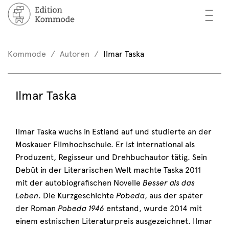
—
—
—
cher
n / Registrieren
Kommode
Autoren
Ilmar Taska
nkorb (0)
tor*innen
EN
Ilmar Taska
rschau
ents
Ilmar Taska wuchs in Estland auf und studierte an der
Moskauer Filmhochschule. Er ist international als
mmode
Produzent, Regisseur und Drehbuchautor tätig. Sein
Debüt in der Literarischen Welt machte Taska 2011
mit der autobiografischen Novelle
Besser als das
Leben
. Die Kurzgeschichte
Pobeda
, aus der später
der Roman
Pobeda 1946
entstand, wurde 2014 mit
einem estnischen Literaturpreis ausgezeichnet. Ilmar