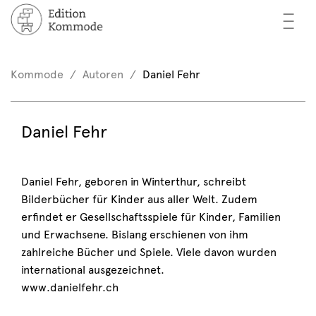
—
—
—
cher
n / Registrieren
Kommode
Autoren
Daniel Fehr
nkorb (0)
tor*innen
EN
Daniel Fehr
rschau
ents
Daniel Fehr, geboren in Winterthur, schreibt
Bilderbücher für Kinder aus aller Welt. Zudem
mmode
erfindet er Gesellschaftsspiele für Kinder, Familien
und Erwachsene. Bislang erschienen von ihm
zahlreiche Bücher und Spiele. Viele davon wurden
international ausgezeichnet.
www.danielfehr.ch