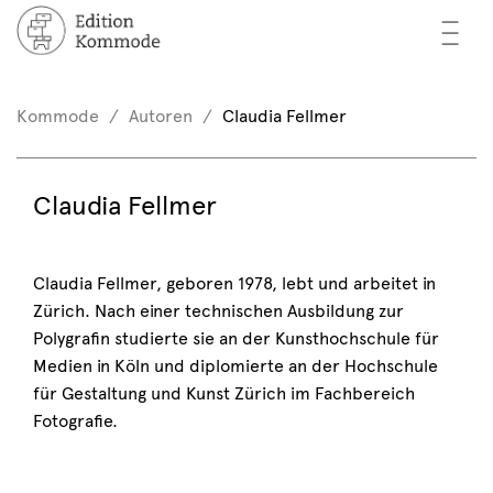
—
—
—
cher
n / Registrieren
Kommode
Autoren
Claudia Fellmer
nkorb (0)
tor*innen
EN
Claudia Fellmer
rschau
ents
Claudia Fellmer, geboren 1978, lebt und arbeitet in
Zürich. Nach einer technischen Ausbildung zur
mmode
Polygrafin studierte sie an der Kunsthochschule für
Medien in Köln und diplomierte an der Hochschule
für Gestaltung und Kunst Zürich im Fachbereich
Fotografie.