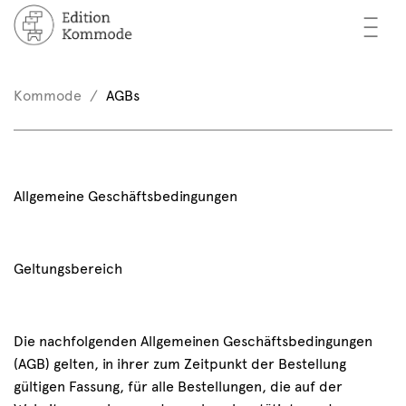
—
—
—
cher
n / Registrieren
Kommode
AGBs
nkorb (0)
tor*innen
EN
rschau
Allgemeine Geschäftsbedingungen
ents
mmode
Geltungsbereich
Die nachfolgenden Allgemeinen Geschäftsbedingungen
(AGB) gelten, in ihrer zum Zeitpunkt der Bestellung
gültigen Fassung, für alle Bestellungen, die auf der