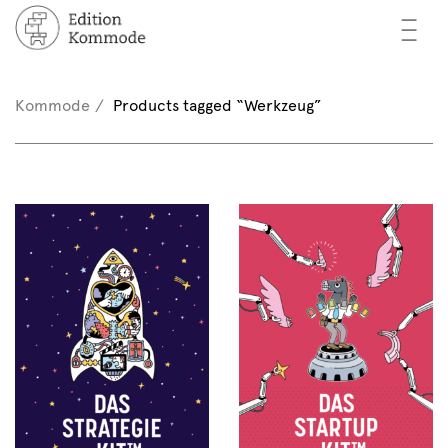
—
—
—
oks
n / Register
Kommode
Products tagged “Werkzeug”
(0)
thors
EN
eview
ents
mmode