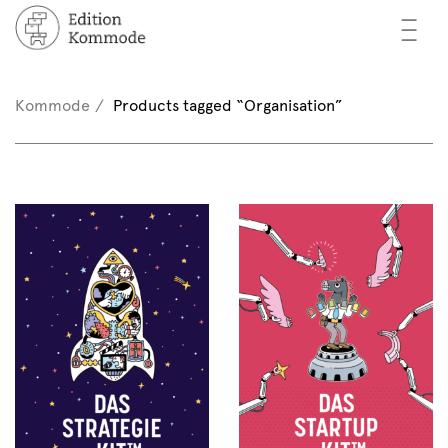
—
—
—
oks
n / Register
Kommode
Products tagged “Organisation”
(0)
thors
EN
eview
ents
mmode