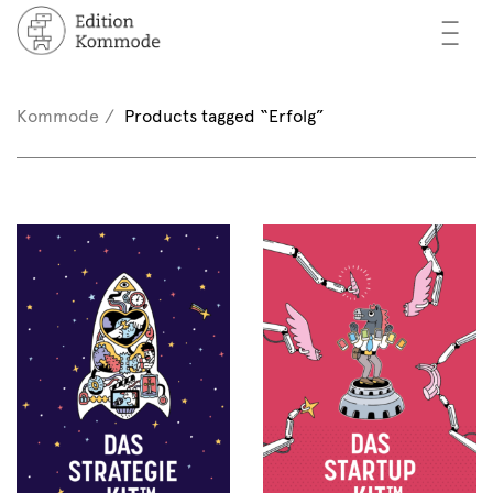
—
—
—
oks
n / Register
Kommode
Products tagged “Erfolg”
(0)
thors
EN
eview
ents
mmode