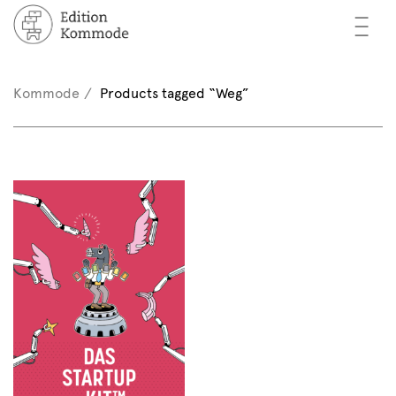
—
—
—
oks
n / Register
Kommode
Products tagged “Weg”
(0)
thors
EN
eview
ents
mmode