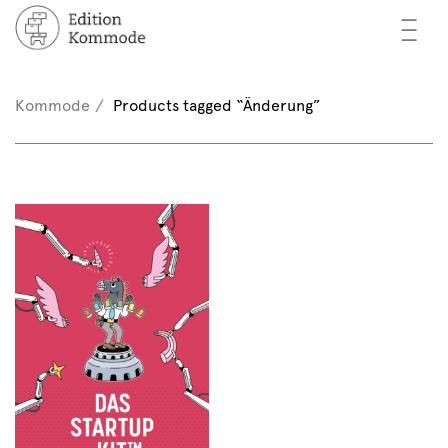
—
—
—
oks
n / Register
Kommode
Products tagged “Änderung”
(0)
thors
EN
eview
ents
mmode