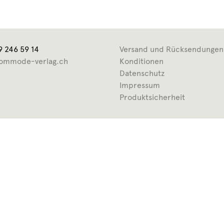
9 246 59 14
Versand und Rücksendungen
ommode-verlag.ch
Konditionen
Datenschutz
Impressum
Produktsicherheit