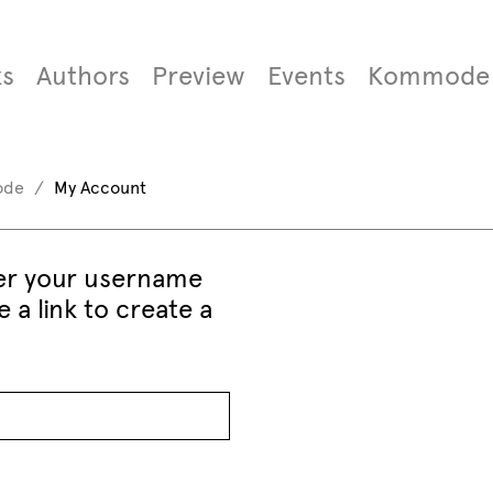
s
Authors
Preview
Events
Kommode
ode
My Account
er your username
 a link to create a