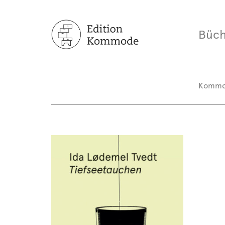
Büch
Komm